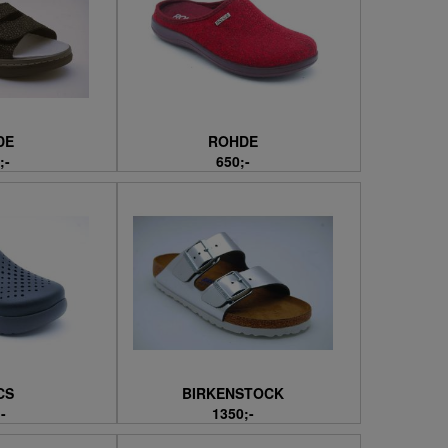
DE
ROHDE
;-
650;-
CS
BIRKENSTOCK
-
1350;-