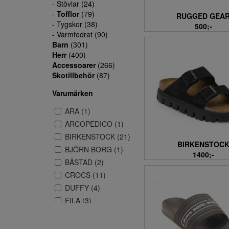
- Stövlar (24)
-
Tofflor
(79)
RUGGED GEA
- Tygskor (38)
500;-
- Varmfodrat (90)
Barn
(301)
Herr
(400)
Accessoarer
(266)
Skotillbehör
(87)
Varumärken
ARA (1)
ARCOPEDICO (1)
BIRKENSTOCK (21)
BIRKENSTOC
BJÖRN BORG (1)
1400;-
BÅSTAD (2)
CROCS (11)
DUFFY (4)
FILA (3)
FISCHER (1)
ILVES (2)