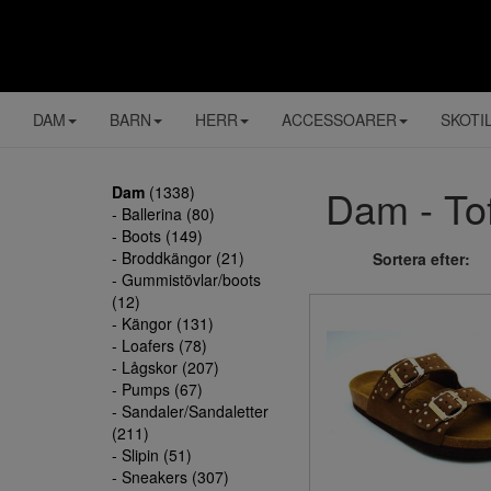
DAM
BARN
HERR
ACCESSOARER
SKOTI
Dam - Toff
Dam
(1338)
- Ballerina (80)
- Boots (149)
- Broddkängor (21)
Sortera efter:
- Gummistövlar/boots
(12)
- Kängor (131)
- Loafers (78)
- Lågskor (207)
- Pumps (67)
- Sandaler/Sandaletter
(211)
- Slipin (51)
- Sneakers (307)