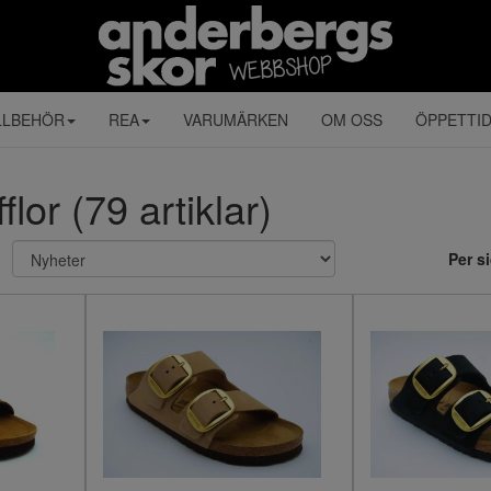
LLBEHÖR
REA
VARUMÄRKEN
OM OSS
ÖPPETTI
lor (79 artiklar)
Per s