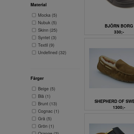
Material
INUIKII (1)
ROHDE (11)
Mocka (5)
RUGGED GEAR (3)
Nubuk (5)
BJÖRN BORG
SCHOLL (5)
Skinn (25)
330;-
SHEPHERD OF
Syntet (3)
SWEDEN (7)
Textil (9)
SPRINGYARD (1)
Undefined (32)
TAMARIS (1)
ULLE (3)
Färger
Beige (5)
Blå (1)
SHEPHERD OF SW
Brunt (13)
1300;-
Cognac (1)
Grå (5)
Grön (1)
Orange (2)