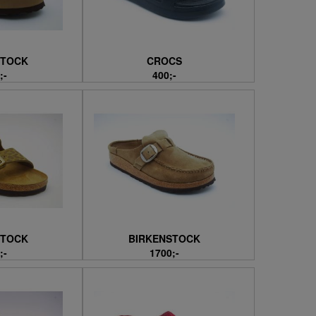
STOCK
CROCS
;-
400;-
STOCK
BIRKENSTOCK
;-
1700;-