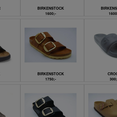
R
BIRKENSTOCK
BIRKEN
1600;-
1600
K
BIRKENSTOCK
CRO
1750;-
300;