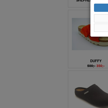
SHEPHERD OF SW
8 (5)
1000;-
9 (5)
DUFFY
500;-
350;-