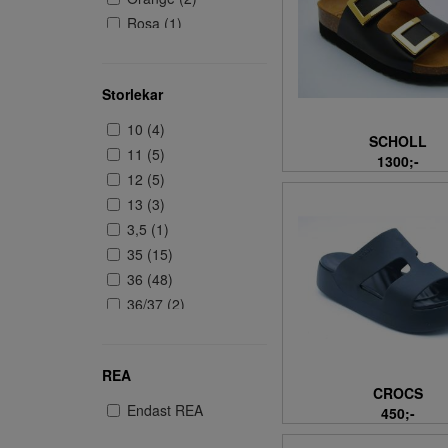
Rosa (1)
Röd (3)
silver (1)
Storlekar
Svart (40)
Taupe (2)
10 (4)
SCHOLL
Vit (4)
11 (5)
1300;-
12 (5)
13 (3)
3,5 (1)
35 (15)
36 (48)
36/37 (2)
37 (50)
37/38 (2)
REA
38 (54)
CROCS
38/39 (2)
Endast REA
450;-
39 (52)