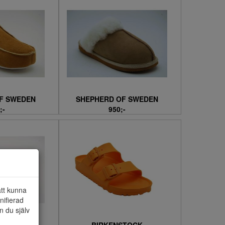
F SWEDEN
SHEPHERD OF SWEDEN
;-
950;-
att kunna
nifierad
n du själv