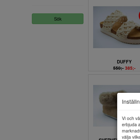
39/40 (3)
4 (8)
4,5 (2)
Sök
40 (52)
41 (45)
41/42 (2)
42 (25)
43 (3)
DUFFY
44 (4)
550;-
385;-
45 (5)
46 (4)
47 (1)
5 (9)
Inställ
5,5 (2)
6 (7)
Vi och vå
6,5 (1)
erbjuda a
7 (7)
marknads
7,5 (1)
välja vilk