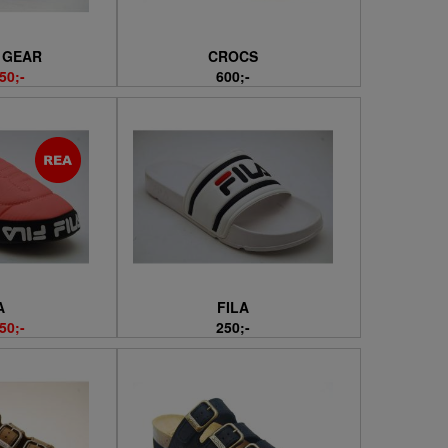
 GEAR
CROCS
50;-
600;-
A
FILA
50;-
250;-