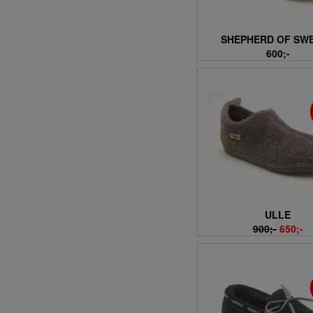
SHEPHERD OF SW
600;-
ULLE
900;-
650;-