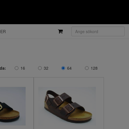
DER
ida:
16
32
64
128