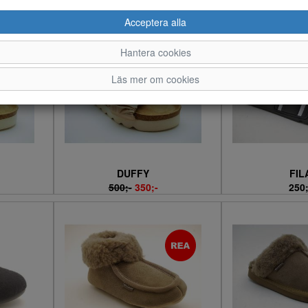
EDEN
SHEPHERD OF SWEDEN
SCHO
700;-
1200
Acceptera alla
Hantera cookies
Läs mer om cookies
DUFFY
FIL
500;-
350;-
250;