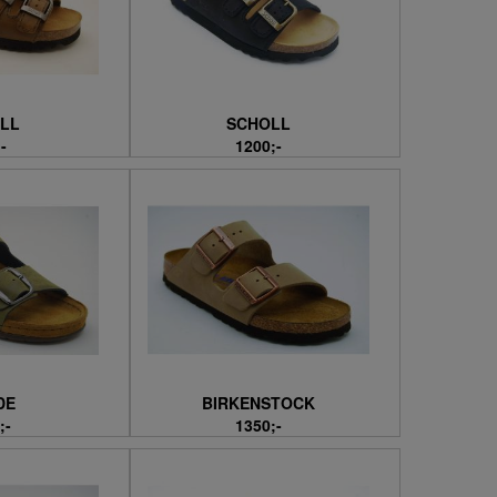
LL
SCHOLL
-
1200;-
DE
BIRKENSTOCK
;-
1350;-