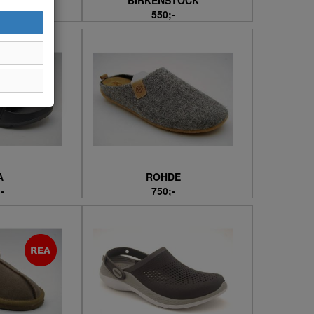
LL
BIRKENSTOCK
;-
550;-
A
ROHDE
-
750;-