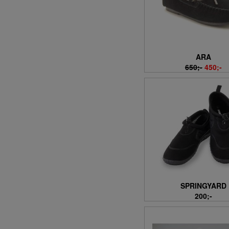
ARA
650;-
450;-
SPRINGYARD
200;-