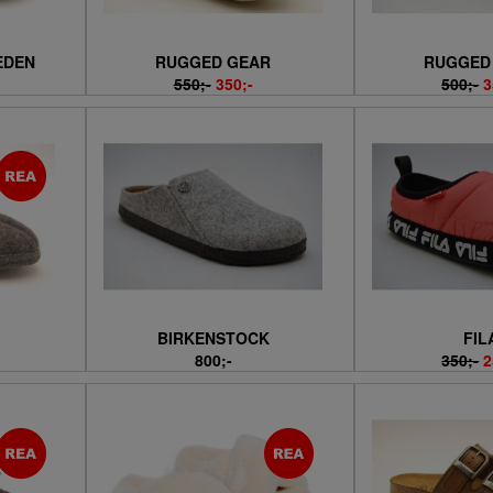
EDEN
RUGGED GEAR
RUGGED
550;-
350;-
500;-
3
BIRKENSTOCK
FIL
800;-
350;-
2