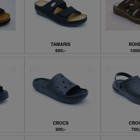
TAMARIS
ROH
600;-
1000
CROCS
CRO
300;-
700;