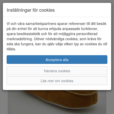
Anderbergs skor
Toggl
Inställningar för cookies
navig
Vi och våra samarbetspartners sparar referenser till ditt besök
HEM
SHEPHERD OF SWEDEN
på din enhet för att kunna erbjuda anpassade funktioner,
spara besöksstatistik och för att möjliggöra personifierad
marknadsföring. Utöver nödvändiga cookies, som krävs för
sida ska fungera, kan du själv välja vilken typ av cookies du vill
tillåta.
Acceptera alla
Hantera cookies
Läs mer om cookies