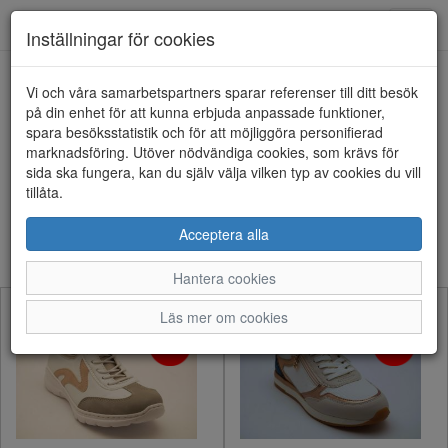
Anderbergs skor
Toggl
Inställningar för cookies
navig
Visa filter
Vi och våra samarbetspartners sparar referenser till ditt besök
på din enhet för att kunna erbjuda anpassade funktioner,
Endast REA
spara besöksstatistik och för att möjliggöra personifierad
Rensa
marknadsföring. Utöver nödvändiga cookies, som krävs för
555 artiklar hittade
sida ska fungera, kan du själv välja vilken typ av cookies du vill
tillåta.
Sortera efter:
Acceptera alla
Hantera cookies
Läs mer om cookies