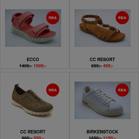
ECCO
CC RESORT
1400;-
1000;-
650;-
450;-
CC RESORT
BIRKENSTOCK
800;-
550;-
1650;-
1150;-