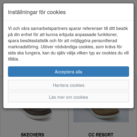
Anderbergs skor
Toggl
Inställningar för cookies
navig
Visa filter
Vi och våra samarbetspartners sparar referenser till ditt besök
på din enhet för att kunna erbjuda anpassade funktioner,
Herr - Tygskor (11 artiklar)
spara besöksstatistik och för att möjliggöra personifierad
marknadsföring. Utöver nödvändiga cookies, som krävs för
sida ska fungera, kan du själv välja vilken typ av cookies du vill
Sortera efter:
tillåta.
Acceptera alla
Hantera cookies
Läs mer om cookies
SKECHERS
CC RESORT