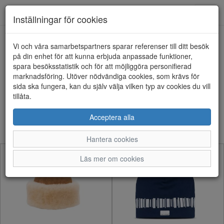
Anderbergs skor
Toggl
Inställningar för cookies
navig
Visa filter
Vi och våra samarbetspartners sparar referenser till ditt besök
på din enhet för att kunna erbjuda anpassade funktioner,
Accessoarer - Mössor (20
spara besöksstatistik och för att möjliggöra personifierad
marknadsföring. Utöver nödvändiga cookies, som krävs för
artiklar)
sida ska fungera, kan du själv välja vilken typ av cookies du vill
tillåta.
Sortera efter:
Acceptera alla
Hantera cookies
Läs mer om cookies