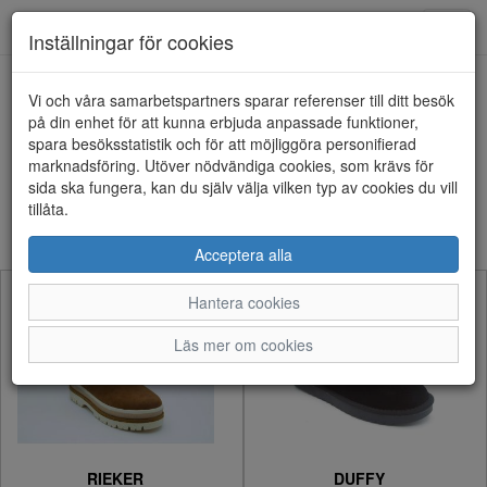
Anderbergs skor
Toggl
Inställningar för cookies
navig
Visa filter
Vi och våra samarbetspartners sparar referenser till ditt besök
på din enhet för att kunna erbjuda anpassade funktioner,
Dam - Boots (146 artiklar)
spara besöksstatistik och för att möjliggöra personifierad
marknadsföring. Utöver nödvändiga cookies, som krävs för
sida ska fungera, kan du själv välja vilken typ av cookies du vill
Sortera efter:
tillåta.
Acceptera alla
Hantera cookies
Läs mer om cookies
RIEKER
DUFFY