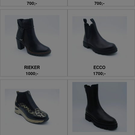
700;-
700;-
RIEKER
ECCO
1000;-
1700;-