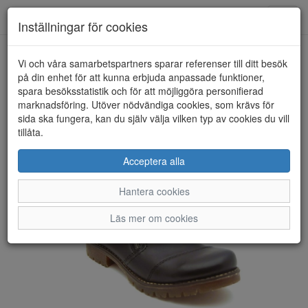
Anderbergs skor
Toggl
Inställningar för cookies
navig
Vi och våra samarbetspartners sparar referenser till ditt besök
HEM
RIEKER
på din enhet för att kunna erbjuda anpassade funktioner,
spara besöksstatistik och för att möjliggöra personifierad
marknadsföring. Utöver nödvändiga cookies, som krävs för
sida ska fungera, kan du själv välja vilken typ av cookies du vill
tillåta.
Acceptera alla
Hantera cookies
Läs mer om cookies