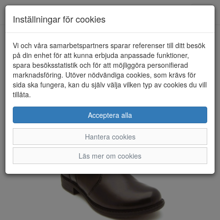
Anderbergs skor
Toggl
Inställningar för cookies
navig
Vi och våra samarbetspartners sparar referenser till ditt besök
HEM
RIEKER
på din enhet för att kunna erbjuda anpassade funktioner,
spara besöksstatistik och för att möjliggöra personifierad
marknadsföring. Utöver nödvändiga cookies, som krävs för
sida ska fungera, kan du själv välja vilken typ av cookies du vill
tillåta.
Acceptera alla
Hantera cookies
Läs mer om cookies