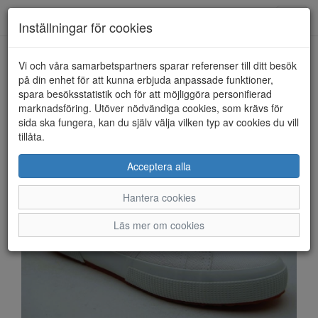
Anderbergs skor
Toggl
Inställningar för cookies
navig
Vi och våra samarbetspartners sparar referenser till ditt besök
HEM
SUPERGA
på din enhet för att kunna erbjuda anpassade funktioner,
spara besöksstatistik och för att möjliggöra personifierad
marknadsföring. Utöver nödvändiga cookies, som krävs för
sida ska fungera, kan du själv välja vilken typ av cookies du vill
tillåta.
Acceptera alla
Hantera cookies
Läs mer om cookies