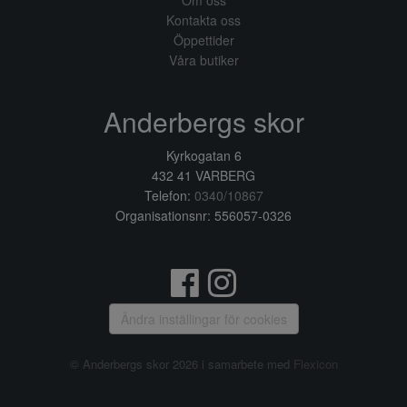
Om oss
Kontakta oss
Öppettider
Våra butiker
Anderbergs skor
Kyrkogatan 6
432 41 VARBERG
Telefon:
0340/10867
Organisationsnr: 556057-0326
Ändra inställingar för cookies
© Anderbergs skor 2026 i samarbete med
Flexicon