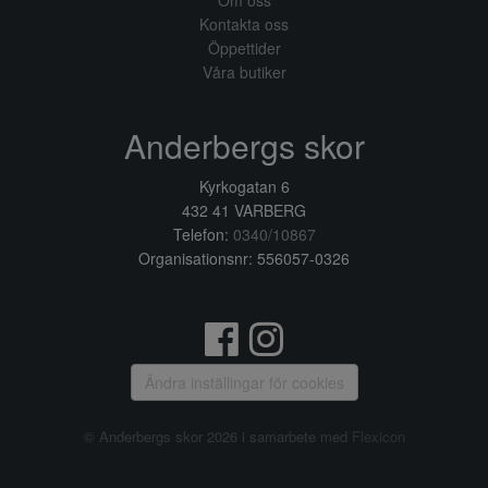
Om oss
Kontakta oss
Öppettider
Våra butiker
Anderbergs skor
Kyrkogatan 6
432 41 VARBERG
Telefon:
0340/10867
Organisationsnr: 556057-0326
Ändra inställingar för cookies
© Anderbergs skor 2026 i samarbete med
Flexicon