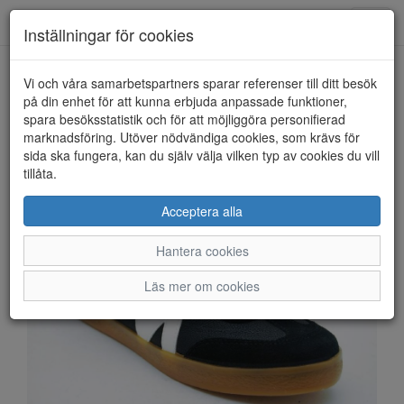
Anderbergs skor
Toggl
Inställningar för cookies
navig
Vi och våra samarbetspartners sparar referenser till ditt besök
HEM
STEVE MADDEN
på din enhet för att kunna erbjuda anpassade funktioner,
spara besöksstatistik och för att möjliggöra personifierad
marknadsföring. Utöver nödvändiga cookies, som krävs för
sida ska fungera, kan du själv välja vilken typ av cookies du vill
tillåta.
Acceptera alla
Hantera cookies
Läs mer om cookies