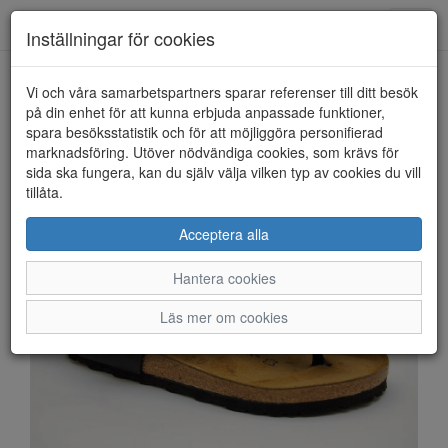
Anderbergs skor
Toggl
Inställningar för cookies
navig
Vi och våra samarbetspartners sparar referenser till ditt besök
HEM
BIRKENSTOCK
på din enhet för att kunna erbjuda anpassade funktioner,
spara besöksstatistik och för att möjliggöra personifierad
marknadsföring. Utöver nödvändiga cookies, som krävs för
sida ska fungera, kan du själv välja vilken typ av cookies du vill
tillåta.
Acceptera alla
Hantera cookies
Läs mer om cookies