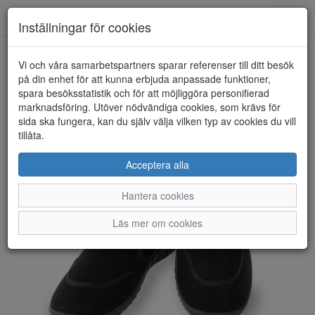
Anderbergs skor
Toggl
Inställningar för cookies
navig
Vi och våra samarbetspartners sparar referenser till ditt besök
HEM
SPRINGYARD
på din enhet för att kunna erbjuda anpassade funktioner,
spara besöksstatistik och för att möjliggöra personifierad
marknadsföring. Utöver nödvändiga cookies, som krävs för
sida ska fungera, kan du själv välja vilken typ av cookies du vill
tillåta.
Acceptera alla
Hantera cookies
Läs mer om cookies