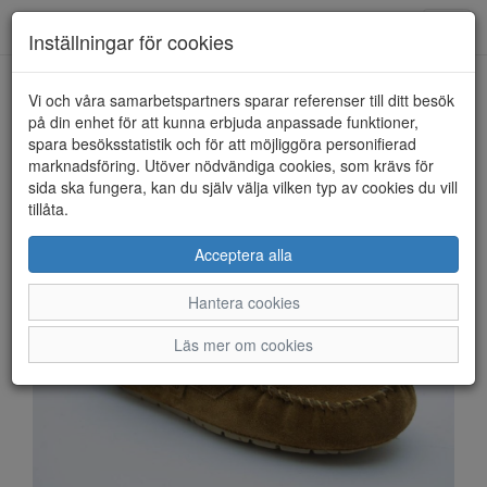
Anderbergs skor
Toggl
Inställningar för cookies
navig
Vi och våra samarbetspartners sparar referenser till ditt besök
HEM
SHEPHERD OF SWEDEN
på din enhet för att kunna erbjuda anpassade funktioner,
spara besöksstatistik och för att möjliggöra personifierad
marknadsföring. Utöver nödvändiga cookies, som krävs för
sida ska fungera, kan du själv välja vilken typ av cookies du vill
tillåta.
Acceptera alla
Hantera cookies
Läs mer om cookies