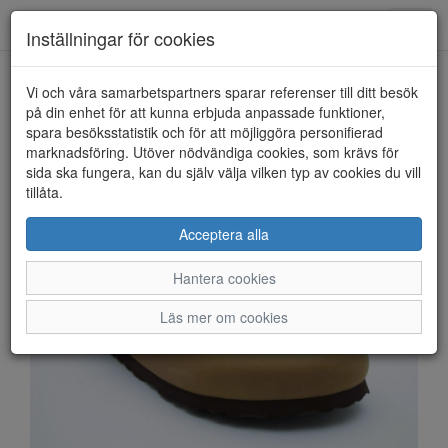
Anderbergs skor
Toggl
Inställningar för cookies
navig
Vi och våra samarbetspartners sparar referenser till ditt besök
HEM
BIRKENSTOCK
på din enhet för att kunna erbjuda anpassade funktioner,
spara besöksstatistik och för att möjliggöra personifierad
marknadsföring. Utöver nödvändiga cookies, som krävs för
sida ska fungera, kan du själv välja vilken typ av cookies du vill
tillåta.
Acceptera alla
Hantera cookies
Läs mer om cookies