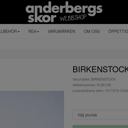
LLBEHÖR
REA
VARUMÄRKEN
OM OSS
ÖPPETTI
BIRKENSTOCK
Varumärke: BIRKENSTOCK
Artikelnummer: 9126109
Leverantörens artnr: 1011073-CO