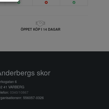
ÖPPET KÖP I 14 DAGAR
Anderbergs skor
rkogatan 6
32 41 VARBERG
lefon:
0340/10867
ganisationsnr: 556057-0326