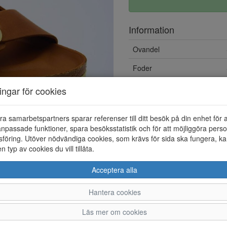
Information
Ovandel
Foder
Övrigt
ningar för cookies
ra samarbetspartners sparar referenser till ditt besök på din enhet för 
npassade funktioner, spara besöksstatistik och för att möjliggöra perso
föring. Utöver nödvändiga cookies, som krävs för sida ska fungera, ka
en typ av cookies du vill tillåta.
Acceptera alla
Hantera cookies
36
37
38
39
Läs mer om cookies