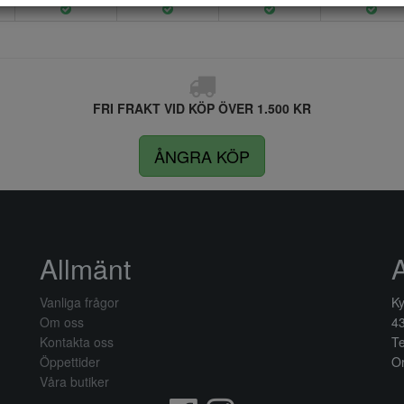
FRI FRAKT VID KÖP ÖVER 1.500 KR
ÅNGRA KÖP
Allmänt
Vanliga frågor
Ky
Om oss
4
Kontakta oss
Te
Öppettider
Or
Våra butiker