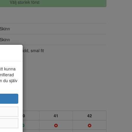
Välj storlek först
Skinn
Skinn
Classic fotbädd, smal fit
att kunna
nifierad
n du själv
40
41
42