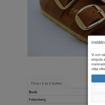
Inställ
Vi och vå
erbjuda a
marknads
välja vilk
Finns i 2 av 2 butiker
Butik
Falkenberg