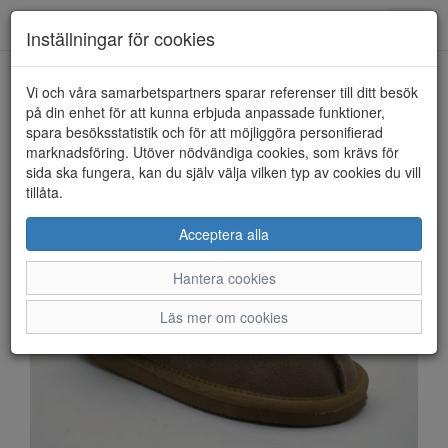
Anderbergs skor
Toggl
Inställningar för cookies
navig
Vi och våra samarbetspartners sparar referenser till ditt besök
HEM
RUGGED GEAR
på din enhet för att kunna erbjuda anpassade funktioner,
spara besöksstatistik och för att möjliggöra personifierad
marknadsföring. Utöver nödvändiga cookies, som krävs för
sida ska fungera, kan du själv välja vilken typ av cookies du vill
tillåta.
Acceptera alla
Hantera cookies
Läs mer om cookies