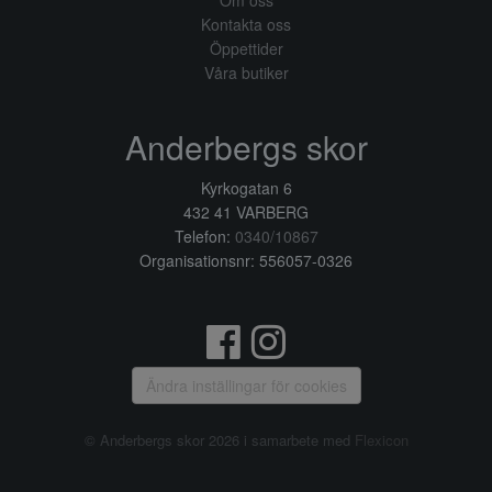
Om oss
Kontakta oss
Öppettider
Våra butiker
Anderbergs skor
Kyrkogatan 6
432 41 VARBERG
Telefon:
0340/10867
Organisationsnr: 556057-0326
Ändra inställingar för cookies
© Anderbergs skor 2026 i samarbete med
Flexicon