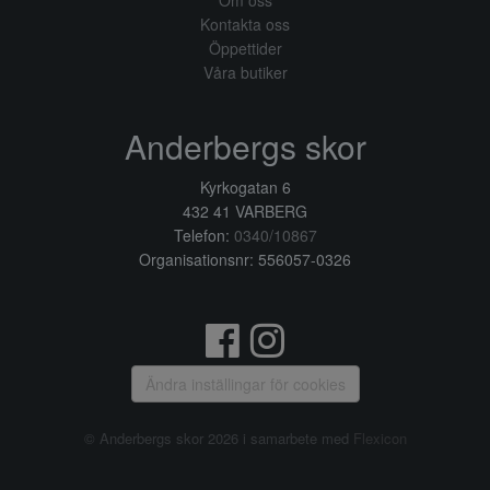
Om oss
Kontakta oss
Öppettider
Våra butiker
Anderbergs skor
Kyrkogatan 6
432 41 VARBERG
Telefon:
0340/10867
Organisationsnr: 556057-0326
Ändra inställingar för cookies
© Anderbergs skor 2026 i samarbete med
Flexicon