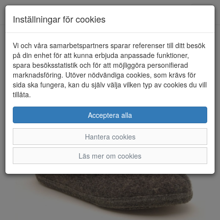
Anderbergs skor
Toggl
Inställningar för cookies
navig
Vi och våra samarbetspartners sparar referenser till ditt besök
HEM
ULLE
på din enhet för att kunna erbjuda anpassade funktioner,
spara besöksstatistik och för att möjliggöra personifierad
marknadsföring. Utöver nödvändiga cookies, som krävs för
sida ska fungera, kan du själv välja vilken typ av cookies du vill
tillåta.
Acceptera alla
Hantera cookies
Läs mer om cookies