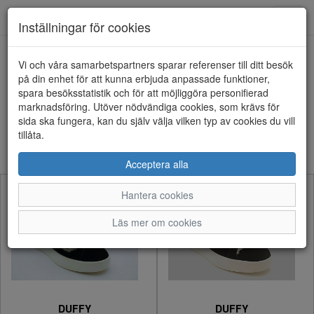
Anderbergs skor
Toggl
Inställningar för cookies
navig
Visa filter
Vi och våra samarbetspartners sparar referenser till ditt besök
på din enhet för att kunna erbjuda anpassade funktioner,
DUFFY (75 artiklar)
spara besöksstatistik och för att möjliggöra personifierad
marknadsföring. Utöver nödvändiga cookies, som krävs för
sida ska fungera, kan du själv välja vilken typ av cookies du vill
Sortera efter:
tillåta.
Acceptera alla
Hantera cookies
Läs mer om cookies
DUFFY
DUFFY