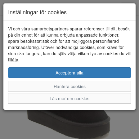
Anderbergs skor
Toggl
Inställningar för cookies
navig
Vi och våra samarbetspartners sparar referenser till ditt besök
HEM
DUFFY
på din enhet för att kunna erbjuda anpassade funktioner,
spara besöksstatistik och för att möjliggöra personifierad
marknadsföring. Utöver nödvändiga cookies, som krävs för
sida ska fungera, kan du själv välja vilken typ av cookies du vill
tillåta.
Acceptera alla
Hantera cookies
Läs mer om cookies