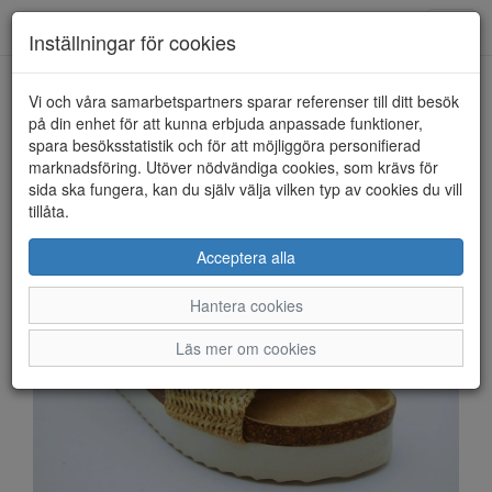
Anderbergs skor
Toggl
Inställningar för cookies
navig
Vi och våra samarbetspartners sparar referenser till ditt besök
HEM
DUFFY
på din enhet för att kunna erbjuda anpassade funktioner,
spara besöksstatistik och för att möjliggöra personifierad
marknadsföring. Utöver nödvändiga cookies, som krävs för
sida ska fungera, kan du själv välja vilken typ av cookies du vill
tillåta.
Acceptera alla
Hantera cookies
Läs mer om cookies