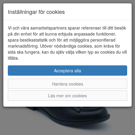
Anderbergs skor
Toggl
Inställningar för cookies
navig
Vi och våra samarbetspartners sparar referenser till ditt besök
HEM
DUFFY
på din enhet för att kunna erbjuda anpassade funktioner,
spara besöksstatistik och för att möjliggöra personifierad
marknadsföring. Utöver nödvändiga cookies, som krävs för
sida ska fungera, kan du själv välja vilken typ av cookies du vill
tillåta.
Acceptera alla
Hantera cookies
Läs mer om cookies