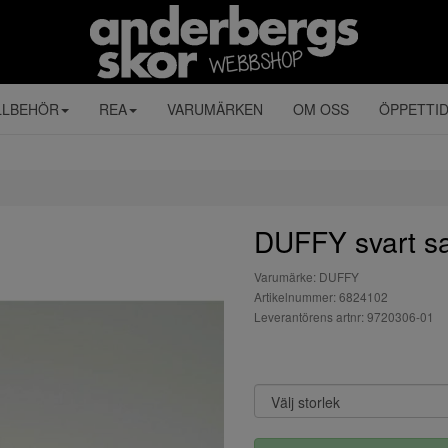
LLBEHÖR
REA
VARUMÄRKEN
OM OSS
ÖPPETTI
DUFFY svart sa
Varumärke: DUFFY
Artikelnummer: 6824102
Leverantörens artnr: 9720306-01