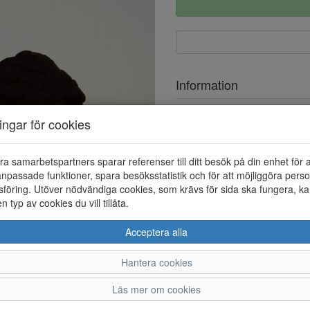
Information
Ovandel
ningar för cookies
Foder
ra samarbetspartners sparar referenser till ditt besök på din enhet för 
Klackhöjd
npassade funktioner, spara besöksstatistik och för att möjliggöra perso
föring. Utöver nödvändiga cookies, som krävs för sida ska fungera, ka
en typ av cookies du vill tillåta.
Acceptera alla
Hantera cookies
36
37
38
Läs mer om cookies