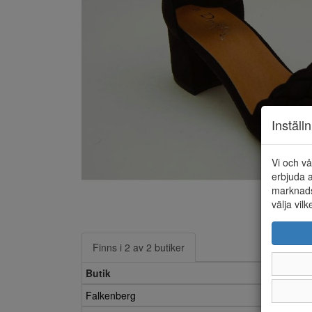
Inställ
Vi och vå
erbjuda a
marknads
välja vilk
Finns i 2 av 2 butiker
Butik
Falkenberg