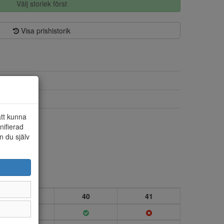
Välj storlek först
Visa prishistorik
Textil
Textil/syntet
att kunna
55 mm
nifierad
n du själv
39
40
41