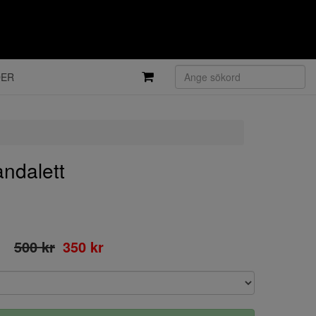
DER
ndalett
500 kr
350 kr