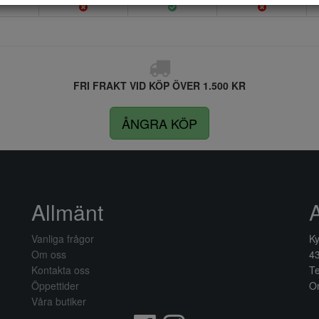
FRI FRAKT VID KÖP ÖVER 1.500 KR
ÅNGRA KÖP
Allmänt
Vanliga frågor
Ky
Om oss
4
Kontakta oss
Te
Öppettider
Or
Våra butiker