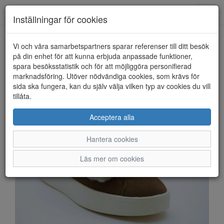
Anderbergs skor
Toggl
Inställningar för cookies
navig
Vi och våra samarbetspartners sparar referenser till ditt besök
HEM
DUFFY
på din enhet för att kunna erbjuda anpassade funktioner,
spara besöksstatistik och för att möjliggöra personifierad
marknadsföring. Utöver nödvändiga cookies, som krävs för
sida ska fungera, kan du själv välja vilken typ av cookies du vill
tillåta.
Acceptera alla
Hantera cookies
Läs mer om cookies