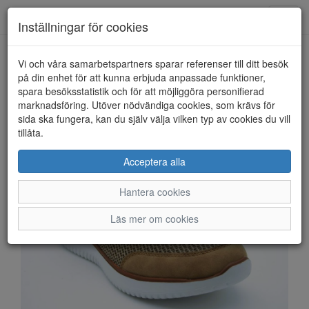
Anderbergs skor
Toggl
Inställningar för cookies
navig
Vi och våra samarbetspartners sparar referenser till ditt besök
HEM
RIEKER
på din enhet för att kunna erbjuda anpassade funktioner,
spara besöksstatistik och för att möjliggöra personifierad
marknadsföring. Utöver nödvändiga cookies, som krävs för
sida ska fungera, kan du själv välja vilken typ av cookies du vill
tillåta.
Acceptera alla
Hantera cookies
Läs mer om cookies