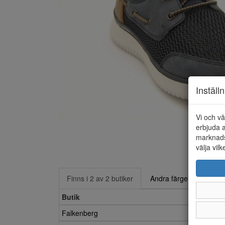
Inställ
Vi och vå
erbjuda a
marknads
välja vilk
Finns i 2 av 2 butiker
Andra färger
Butik
Falkenberg