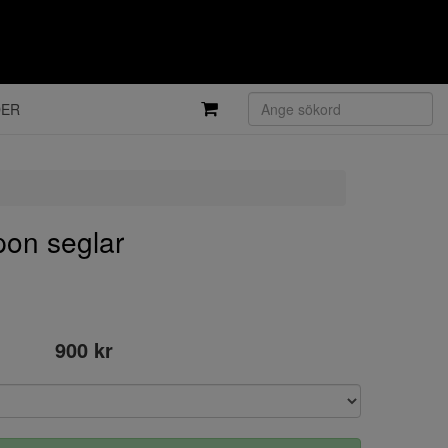
DER
pon seglar
900 kr