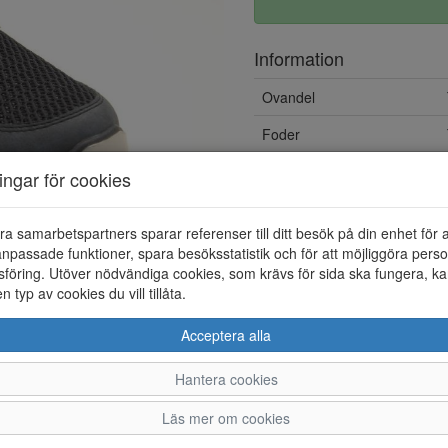
Information
Ovandel
Foder
ningar för cookies
ra samarbetspartners sparar referenser till ditt besök på din enhet för 
npassade funktioner, spara besöksstatistik och för att möjliggöra perso
föring. Utöver nödvändiga cookies, som krävs för sida ska fungera, ka
en typ av cookies du vill tillåta.
Acceptera alla
Hantera cookies
40
41
42
43
4
Läs mer om cookies