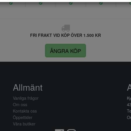
FRI FRAKT VID KÖP ÖVER 1.500 KR
ÅNGRA KÖP
Allmänt
Vanliga frågor
Ky
Om oss
4
Kontakta oss
Te
Öppettider
Or
Våra butiker