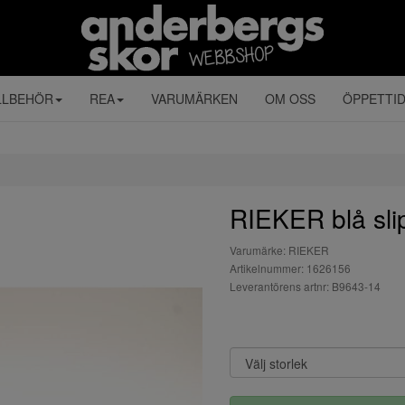
LLBEHÖR
REA
VARUMÄRKEN
OM OSS
ÖPPETTI
RIEKER blå sli
Varumärke: RIEKER
Artikelnummer: 1626156
Leverantörens artnr: B9643-14