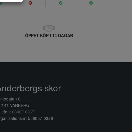
ÖPPET KÖP I 14 DAGAR
Anderbergs skor
rkogatan 6
32 41 VARBERG
lefon:
0340/10867
ganisationsnr: 556057-0326