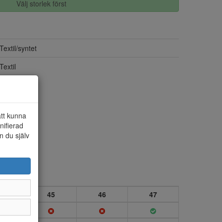
Välj storlek först
Textil/syntet
Textil
att kunna
nifierad
n du själv
4
45
46
47