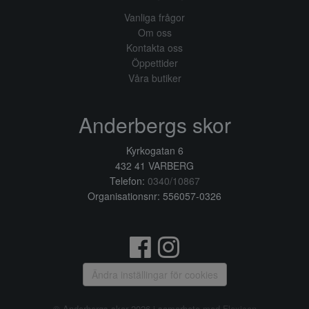
Vanliga frågor
Om oss
Kontakta oss
Öppettider
Våra butiker
Anderbergs skor
Kyrkogatan 6
432 41 VARBERG
Telefon:
0340/10867
Organisationsnr: 556057-0326
Ändra inställingar för cookies
© Anderbergs skor 2026 i samarbete med
Flexicon