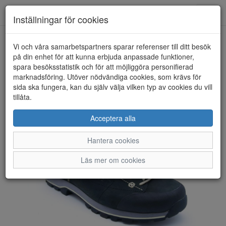
Anderbergs skor
Toggl
Inställningar för cookies
navig
Vi och våra samarbetspartners sparar referenser till ditt besök
HEM
DOLOMITE
på din enhet för att kunna erbjuda anpassade funktioner,
spara besöksstatistik och för att möjliggöra personifierad
marknadsföring. Utöver nödvändiga cookies, som krävs för
sida ska fungera, kan du själv välja vilken typ av cookies du vill
tillåta.
Acceptera alla
Hantera cookies
Läs mer om cookies