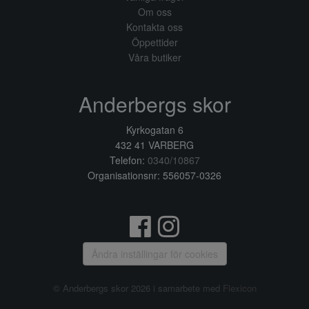
Om oss
Kontakta oss
Öppettider
Våra butiker
Anderbergs skor
Kyrkogatan 6
432 41 VARBERG
Telefon:
0340/10867
Organisationsnr: 556057-0326
Ändra inställingar för cookies
© Anderbergs skor 2026 i samarbete med
Flexicon