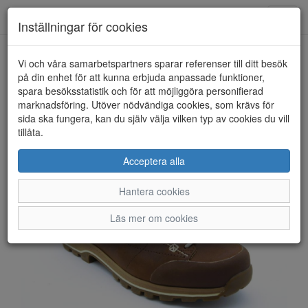
Anderbergs skor
Toggl
Inställningar för cookies
navig
Vi och våra samarbetspartners sparar referenser till ditt besök
HEM
DOLOMITE
på din enhet för att kunna erbjuda anpassade funktioner,
spara besöksstatistik och för att möjliggöra personifierad
marknadsföring. Utöver nödvändiga cookies, som krävs för
sida ska fungera, kan du själv välja vilken typ av cookies du vill
tillåta.
Acceptera alla
Hantera cookies
Läs mer om cookies