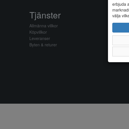
erbjuda a
marknads
Tjänster
välja vilk
Allmänna villkor
Köpvillkor
Leveranser
Byten & returer