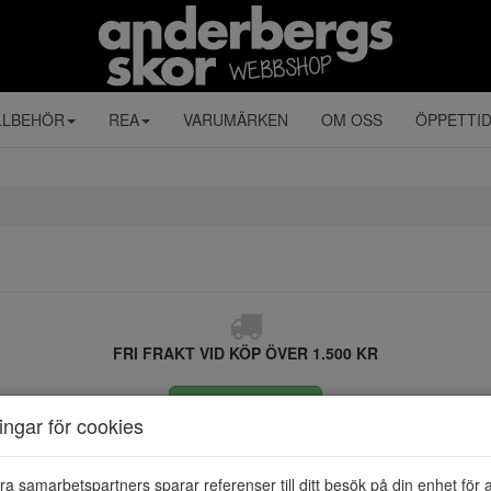
LLBEHÖR
REA
VARUMÄRKEN
OM OSS
ÖPPETTI
FRI FRAKT VID KÖP ÖVER 1.500 KR
ÅNGRA KÖP
ningar för cookies
ra samarbetspartners sparar referenser till ditt besök på din enhet för 