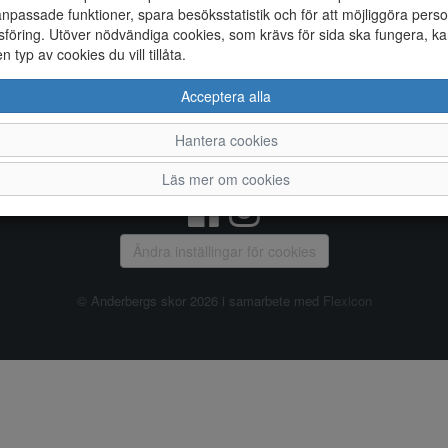
npassade funktioner, spara besöksstatistik och för att möjliggöra perso
föring. Utöver nödvändiga cookies, som krävs för sida ska fungera, ka
Allmänt
en typ av cookies du vill tillåta.
Vanliga frågor
Ky
Acceptera alla
Om oss
4
Kontakta oss
Te
Hantera cookies
Öppettider
Or
Våra butiker
Läs mer om cookies
Ändra inställingar för cookies
© Anderbergs skor 2026 i samarbete med
Flexicon