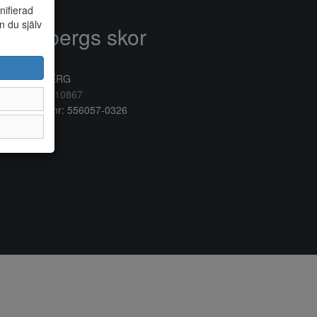
nifierad
n du själv
Anderbergs skor
rkogatan 6
32 41 VARBERG
lefon:
0340/10867
ganisationsnr: 556057-0326