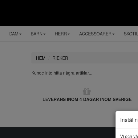
DAM
BARN
HERR
ACCESSOARER
SKOTI
HEM
RIEKER
Kunde inte hitta några artiklar...
LEVERANS INOM 4 DAGAR INOM SVERIGE
Inställ
Vi och vå