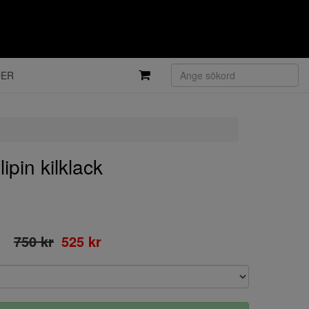
DER
ipin kilklack
750 kr
525 kr