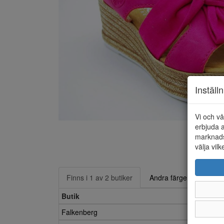
Inställ
Vi och vå
erbjuda a
marknads
välja vilk
Finns i 1 av 2 butiker
Andra färger
Butik
Falkenberg