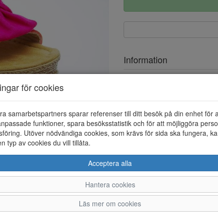
Information
Ovandel
ningar för cookies
Foder
ra samarbetspartners sparar referenser till ditt besök på din enhet för 
npassade funktioner, spara besöksstatistik och för att möjliggöra perso
föring. Utöver nödvändiga cookies, som krävs för sida ska fungera, ka
en typ av cookies du vill tillåta.
Acceptera alla
Hantera cookies
36
37
38
Läs mer om cookies