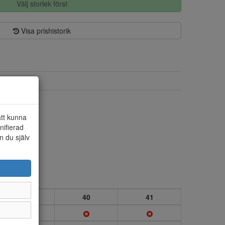
Välj storlek först
Visa prishistorik
Textil/syntet
Textil
att kunna
nifierad
n du själv
39
40
41