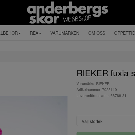
LLBEHÖR
REA
VARUMÄRKEN
OM OSS
ÖPPETTI
RIEKER fuxia sl
Varumärke: RIEKER
Artikelnummer: 7025110
Leverantörens artnr: 68789-31