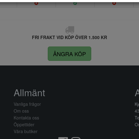
FRI FRAKT VID KÖP ÖVER 1.500 KR
ÅNGRA KÖP
Allmänt
Vanliga frågor
Ky
Om oss
4
Kontakta oss
Te
Öppettider
Or
Våra butiker