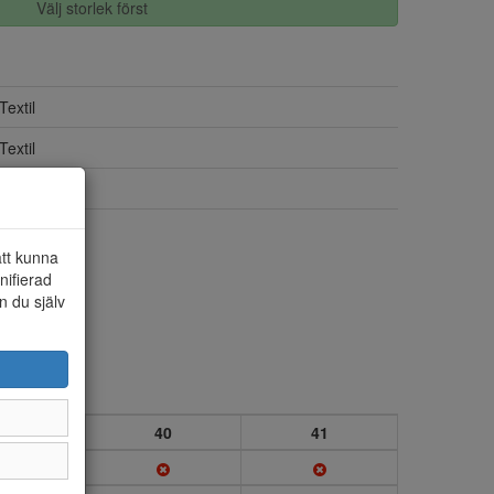
Välj storlek först
Textil
Textil
Ja
Ja
att kunna
nifierad
n du själv
39
40
41