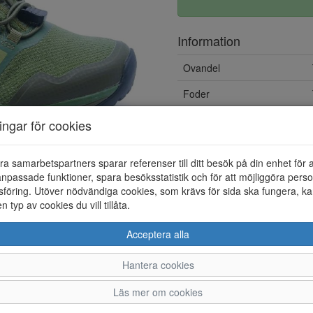
Information
Ovandel
Foder
Vattentät
ningar för cookies
Löstagbar innersula
ra samarbetspartners sparar referenser till ditt besök på din enhet för 
npassade funktioner, spara besöksstatistik och för att möjliggöra perso
föring. Utöver nödvändiga cookies, som krävs för sida ska fungera, ka
en typ av cookies du vill tillåta.
Acceptera alla
Hantera cookies
37
38
Läs mer om cookies