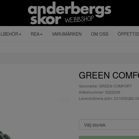
LLBEHÖR
REA
VARUMÄRKEN
OM OSS
ÖPPETTI
GREEN COMFO
Varumärke: GREEN COMFORT
Artikelnummer: 5925206
Leverantörens artnr: 231005Q62-0