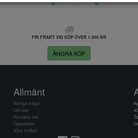
FRI FRAKT VID KÖP ÖVER 1.500 KR
ÅNGRA KÖP
Allmänt
Vanliga frågor
Ky
Om oss
4
Kontakta oss
Te
Öppettider
Or
Våra butiker