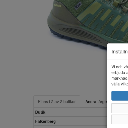
Inställ
Vi och vå
erbjuda a
marknads
välja vilk
Finns i 2 av 2 butiker
Andra färger
Butik
Falkenberg