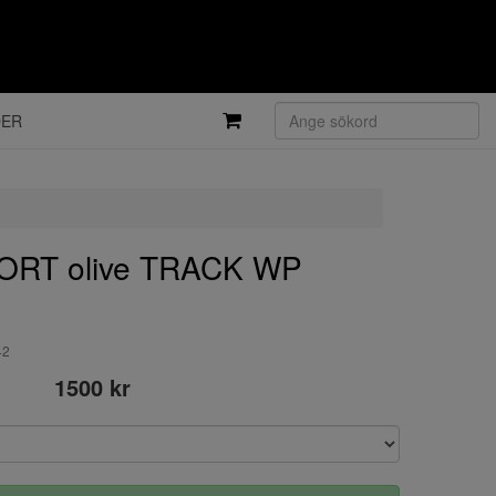
DER
RT olive TRACK WP
42
1500 kr