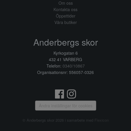
Om oss
Kontakta oss
Öppettider
Våra butiker
Anderbergs skor
Kyrkogatan 6
432 41 VARBERG
Telefon:
0340/10867
Organisationsnr: 556057-0326
Ändra inställingar för cookies
© Anderbergs skor 2026 i samarbete med
Flexicon