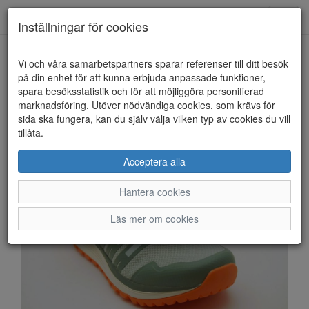
Anderbergs skor
Toggl
Inställningar för cookies
navig
Vi och våra samarbetspartners sparar referenser till ditt besök
HEM
GREEN COMFORT
på din enhet för att kunna erbjuda anpassade funktioner,
spara besöksstatistik och för att möjliggöra personifierad
marknadsföring. Utöver nödvändiga cookies, som krävs för
sida ska fungera, kan du själv välja vilken typ av cookies du vill
tillåta.
Acceptera alla
Hantera cookies
Läs mer om cookies