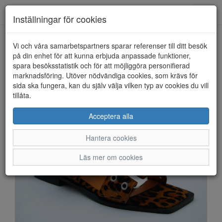
Anderbergs skor
Toggl
Inställningar för cookies
navig
Vi och våra samarbetspartners sparar referenser till ditt besök
HEM
STEVE MADDEN
på din enhet för att kunna erbjuda anpassade funktioner,
spara besöksstatistik och för att möjliggöra personifierad
marknadsföring. Utöver nödvändiga cookies, som krävs för
sida ska fungera, kan du själv välja vilken typ av cookies du vill
tillåta.
Acceptera alla
Hantera cookies
Läs mer om cookies