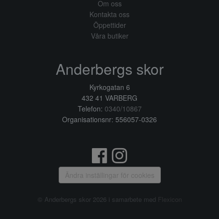
Om oss
Kontakta oss
Öppettider
Våra butiker
Anderbergs skor
Kyrkogatan 6
432 41 VARBERG
Telefon:
0340/10867
Organisationsnr: 556057-0326
Ändra inställingar för cookies
© Anderbergs skor 2026 i samarbete med
Flexicon