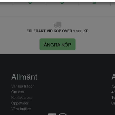
FRI FRAKT VID KÖP ÖVER 1.500 KR
ÅNGRA KÖP
Allmänt
Vanliga frågor
Ky
Om oss
4
Kontakta oss
Te
Öppettider
Or
Våra butiker