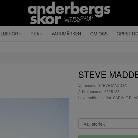
LLBEHÖR
REA
VARUMÄRKEN
OM OSS
ÖPPETTI
STEVE MADDEN
Varumärke: STEVE MADDEN
Artikelnummer: 6625128
Leverantörens artnr: SARIA-E-BLA