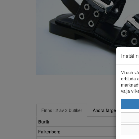
Inställ
Vi och vå
erbjuda a
marknads
välja vilk
Finns i 2 av 2 butiker
Andra färger
Butik
Falkenberg