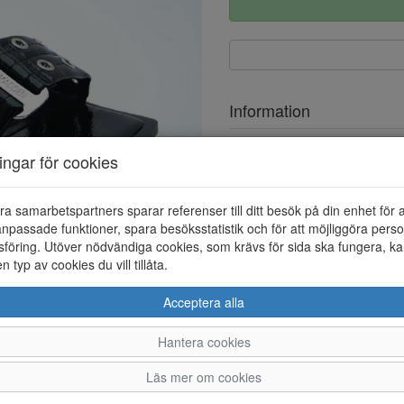
Information
Ovandel
ningar för cookies
Foder
ra samarbetspartners sparar referenser till ditt besök på din enhet för 
Övrigt
npassade funktioner, spara besöksstatistik och för att möjliggöra perso
föring. Utöver nödvändiga cookies, som krävs för sida ska fungera, ka
en typ av cookies du vill tillåta.
Acceptera alla
Hantera cookies
37
38
39
Läs mer om cookies