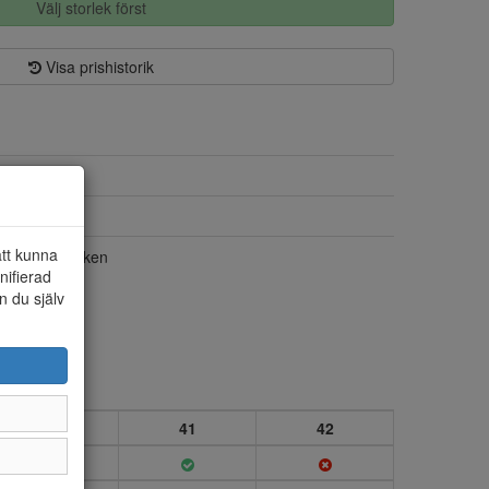
Välj storlek först
Visa prishistorik
Syntet
Syntet
att kunna
Liten i storleken
nifierad
n du själv
40
41
42