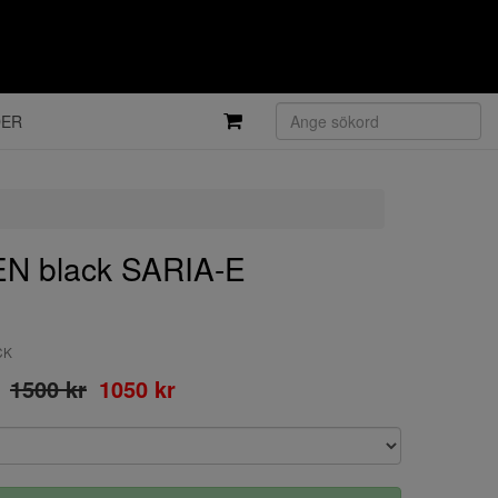
DER
 black SARIA-E
CK
1500 kr
1050 kr