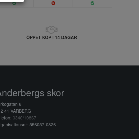
ÖPPET KÖP I 14 DAGAR
Anderbergs skor
rkogatan 6
32 41 VARBERG
lefon:
0340/10867
ganisationsnr: 556057-0326