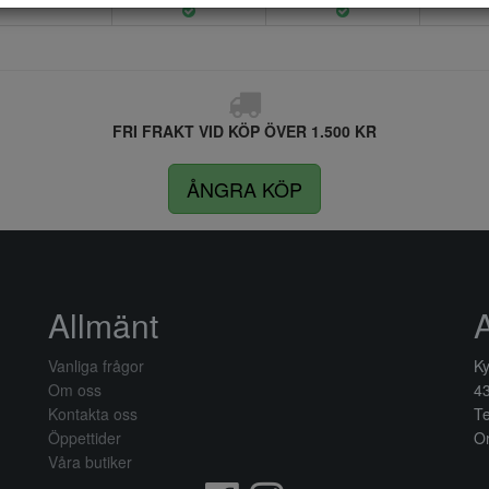
FRI FRAKT VID KÖP ÖVER 1.500 KR
ÅNGRA KÖP
Allmänt
Vanliga frågor
Ky
Om oss
4
Kontakta oss
Te
Öppettider
Or
Våra butiker