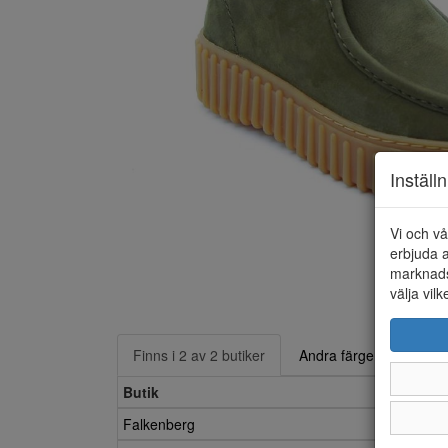
Inställ
Vi och vå
erbjuda a
marknads
välja vilk
Finns i 2 av 2 butiker
Andra färger
Butik
Falkenberg