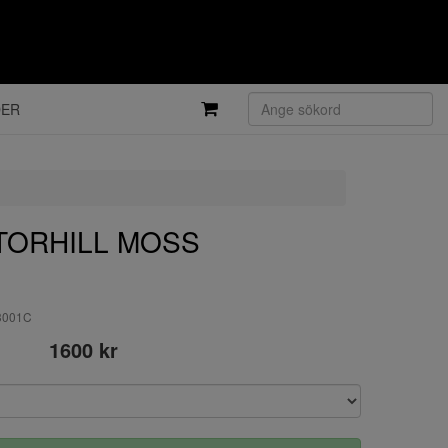
DER
 TORHILL MOSS
-3001C
1600 kr