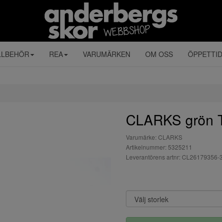
LLBEHÖR
REA
VARUMÄRKEN
OM OSS
ÖPPETTI
CLARKS grön
Varumärke: CLARKS
Artikelnummer: 5325211
Leverantörens artnr: CL26179356