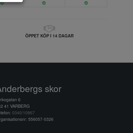
ÖPPET KÖP I 14 DAGAR
Anderbergs skor
rkogatan 6
32 41 VARBERG
lefon:
0340/10867
ganisationsnr: 556057-0326