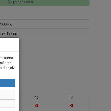
Välj storlek först
Nubuck
Textil/skinn
Ja
att kunna
nifierad
n du själv
39
40
41