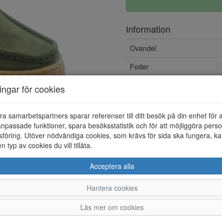
Information
Ovandel
Foder
Löstagbar innersula
ningar för cookies
ra samarbetspartners sparar referenser till ditt besök på din enhet för 
npassade funktioner, spara besöksstatistik och för att möjliggöra perso
föring. Utöver nödvändiga cookies, som krävs för sida ska fungera, ka
en typ av cookies du vill tillåta.
Acceptera alla
Hantera cookies
37
38
Läs mer om cookies