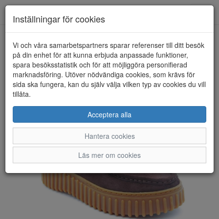
Anderbergs skor
Toggl
Inställningar för cookies
navig
Vi och våra samarbetspartners sparar referenser till ditt besök
HEM
CLARKS
på din enhet för att kunna erbjuda anpassade funktioner,
spara besöksstatistik och för att möjliggöra personifierad
marknadsföring. Utöver nödvändiga cookies, som krävs för
sida ska fungera, kan du själv välja vilken typ av cookies du vill
tillåta.
Acceptera alla
Hantera cookies
Läs mer om cookies