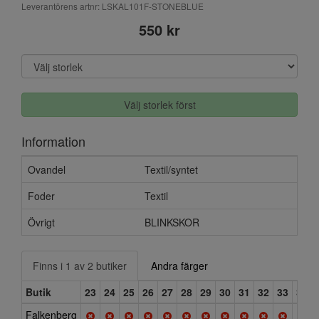
Leverantörens artnr: LSKAL101F-STONEBLUE
550 kr
Välj storlek först
Information
Ovandel
Textil/syntet
Foder
Textil
Övrigt
BLINKSKOR
Finns i 1 av 2 butiker
Andra färger
Butik
23
24
25
26
27
28
29
30
31
32
33
34
Falkenberg