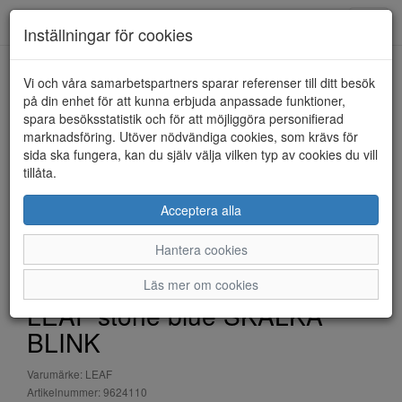
Anderbergs skor
Toggl
Inställningar för cookies
navig
Vi och våra samarbetspartners sparar referenser till ditt besök
HEM
LEAF
på din enhet för att kunna erbjuda anpassade funktioner,
spara besöksstatistik och för att möjliggöra personifierad
marknadsföring. Utöver nödvändiga cookies, som krävs för
sida ska fungera, kan du själv välja vilken typ av cookies du vill
tillåta.
Acceptera alla
Hantera cookies
Läs mer om cookies
LEAF stone blue SKALKA
BLINK
Varumärke: LEAF
Artikelnummer: 9624110