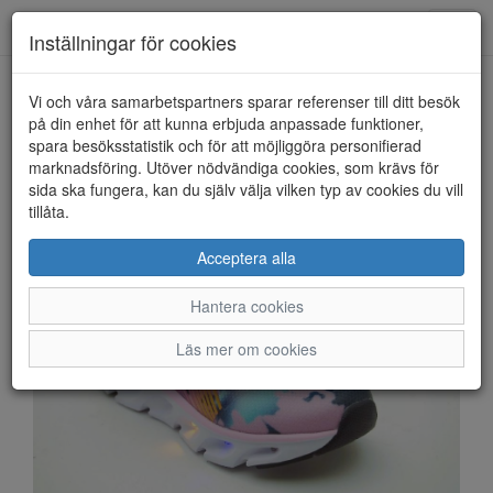
Anderbergs skor
Toggl
Inställningar för cookies
navig
Vi och våra samarbetspartners sparar referenser till ditt besök
HEM
LEAF
på din enhet för att kunna erbjuda anpassade funktioner,
spara besöksstatistik och för att möjliggöra personifierad
marknadsföring. Utöver nödvändiga cookies, som krävs för
sida ska fungera, kan du själv välja vilken typ av cookies du vill
tillåta.
Acceptera alla
Hantera cookies
Läs mer om cookies