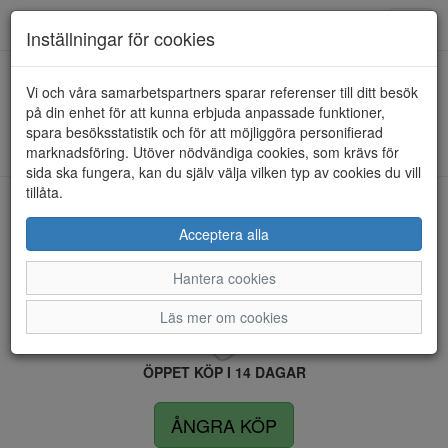
Anderbergs skor
Toggl
Inställningar för cookies
navig
Vi och våra samarbetspartners sparar referenser till ditt besök
HEM
ULRIKA DESIGN
på din enhet för att kunna erbjuda anpassade funktioner,
spara besöksstatistik och för att möjliggöra personifierad
Kunde inte hitta några artiklar...
marknadsföring. Utöver nödvändiga cookies, som krävs för
sida ska fungera, kan du själv välja vilken typ av cookies du vill
tillåta.
LEVERANS INOM 4 DAGAR INOM SVERIGE
Acceptera alla
Hantera cookies
FRI FRAKT VID KÖP ÖVER 1.500 KR
Läs mer om cookies
ÖPPET KÖP I 14 DAGAR
ÅNGRA KÖP