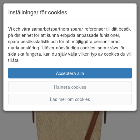
Anderbergs skor
Toggl
Inställningar för cookies
navig
Vi och våra samarbetspartners sparar referenser till ditt besök
HEM
ULRIKA DESIGN
på din enhet för att kunna erbjuda anpassade funktioner,
spara besöksstatistik och för att möjliggöra personifierad
marknadsföring. Utöver nödvändiga cookies, som krävs för
sida ska fungera, kan du själv välja vilken typ av cookies du vill
tillåta.
Acceptera alla
Hantera cookies
Läs mer om cookies