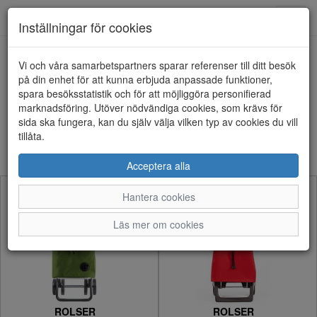
Anderbergs skor
Toggl
Inställningar för cookies
navig
Visa filter
Vi och våra samarbetspartners sparar referenser till ditt besök
på din enhet för att kunna erbjuda anpassade funktioner,
ROLSER (16 artiklar)
spara besöksstatistik och för att möjliggöra personifierad
marknadsföring. Utöver nödvändiga cookies, som krävs för
sida ska fungera, kan du själv välja vilken typ av cookies du vill
Sortera efter:
tillåta.
Acceptera alla
Hantera cookies
Läs mer om cookies
ROLSER
ROLSER