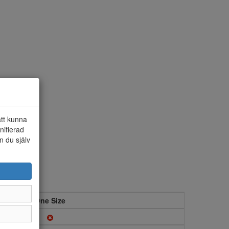
att kunna
nifierad
n du själv
One Size