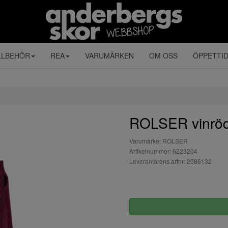
LLBEHÖR
REA
VARUMÄRKEN
OM OSS
ÖPPETTI
ROLSER vinrö
Varumärke: ROLSER
Artikelnummer: 6223204
Leverantörens artnr: 2986132