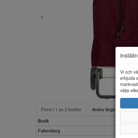
Inställ
Vi och vå
erbjuda a
marknads
välja vilk
Finns i 1 av 2 butiker
Andra färger
Butik
Falkenberg