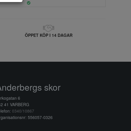
ÖPPET KÖP I 14 DAGAR
Anderbergs skor
rkogatan 6
32 41 VARBERG
lefon:
0340/10867
ganisationsnr: 556057-0326