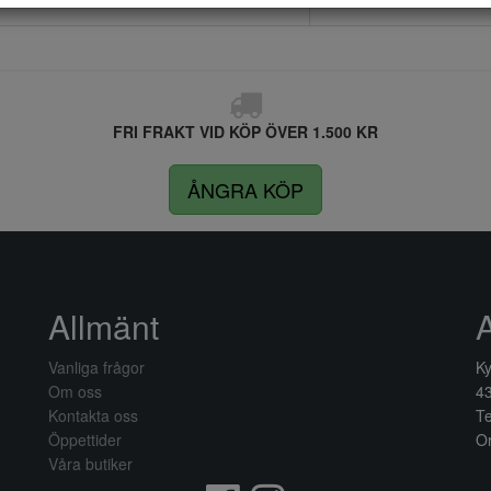
FRI FRAKT VID KÖP ÖVER 1.500 KR
ÅNGRA KÖP
Allmänt
Vanliga frågor
Ky
Om oss
4
Kontakta oss
Te
Öppettider
Or
Våra butiker