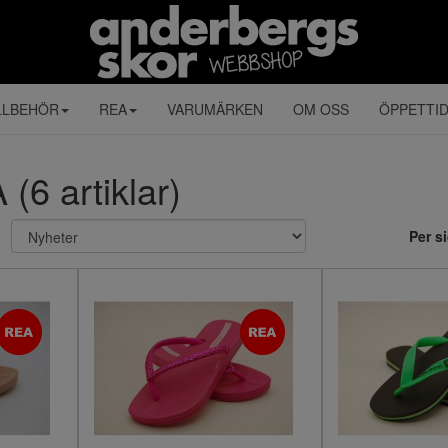
LLBEHÖR
REA
VARUMÄRKEN
OM OSS
ÖPPETTI
6 artiklar)
Per s