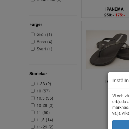
IPANEMA
250;-
175;-
Färger
Grön (1)
Rosa (4)
Svart (1)
Storlekar
Inställ
IPANEMA
1-33 (2)
300;-
10 (57)
Vi och vå
10,5 (35)
erbjuda a
10-28 (2)
marknads
11 (50)
välja vilk
11,5 (14)
11-29 (2)