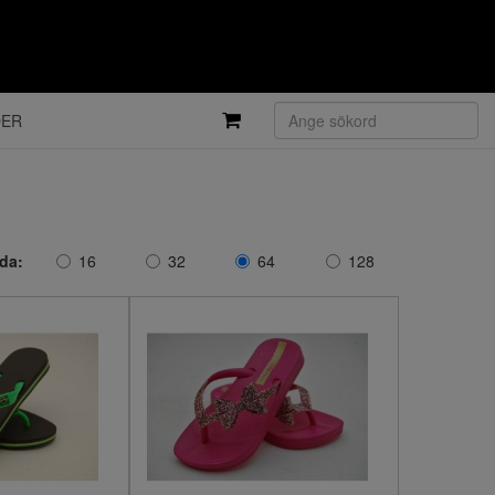
DER
ida:
16
32
64
128