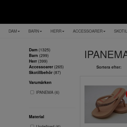
DAM
BARN
HERR
ACCESSOARER
SKOTI
IPANEMA (
Dam
(1325)
Barn
(299)
Herr
(399)
Accessoarer
(265)
Sortera efter:
Skotillbehör
(87)
Varumärken
IPANEMA (6)
Material
Undefined (6)