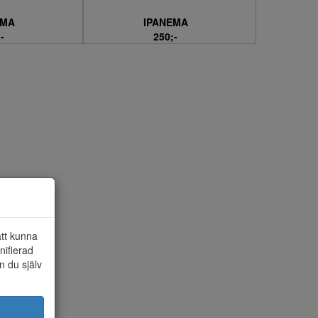
EMA
IPANEMA
-
250;-
att kunna
nifierad
n du själv