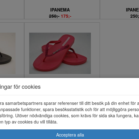
IPANEMA
IPAN
250;-
175;-
250;
ningar för cookies
IPANEMA
300;-
ra samarbetspartners sparar referenser till ditt besök på din enhet för 
npassade funktioner, spara besöksstatistik och för att möjliggöra perso
föring. Utöver nödvändiga cookies, som krävs för sida ska fungera, ka
en typ av cookies du vill tillåta.
Acceptera alla