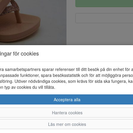
ningar för cookies
ra samarbetspartners sparar referenser till ditt besök på din enhet för 
npassade funktioner, spara besöksstatistik och för att möjliggöra perso
föring. Utöver nödvändiga cookies, som krävs för sida ska fungera, ka
en typ av cookies du vill tillåta.
Acceptera alla
Hantera cookies
5/26
27
28/29
30
3
Läs mer om cookies