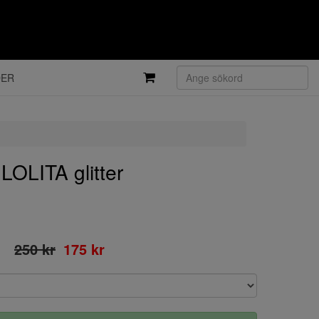
DER
OLITA glitter
250 kr
175 kr