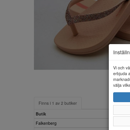
Inställ
Vi och vå
erbjuda a
marknads
välja vilk
Finns i 1 av 2 butiker
Butik
2
Falkenberg