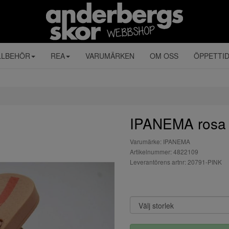
LLBEHÖR
REA
VARUMÄRKEN
OM OSS
ÖPPETTI
IPANEMA rosa L
Varumärke: IPANEMA
Artikelnummer: 4822109
Leverantörens artnr: 20791-PINK