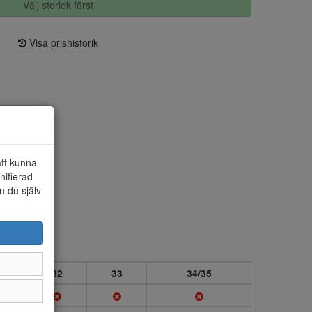
Välj storlek först
Visa prishistorik
att kunna
nifierad
n du själv
1
32
33
34/35