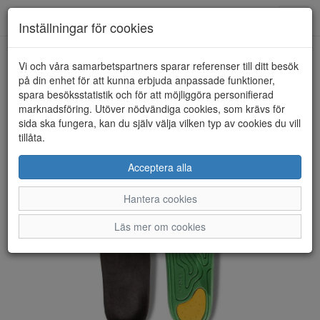
Anderbergs skor
Toggl
Inställningar för cookies
navig
Vi och våra samarbetspartners sparar referenser till ditt besök
HEM
52BONES
på din enhet för att kunna erbjuda anpassade funktioner,
spara besöksstatistik och för att möjliggöra personifierad
marknadsföring. Utöver nödvändiga cookies, som krävs för
sida ska fungera, kan du själv välja vilken typ av cookies du vill
tillåta.
Acceptera alla
Hantera cookies
Läs mer om cookies