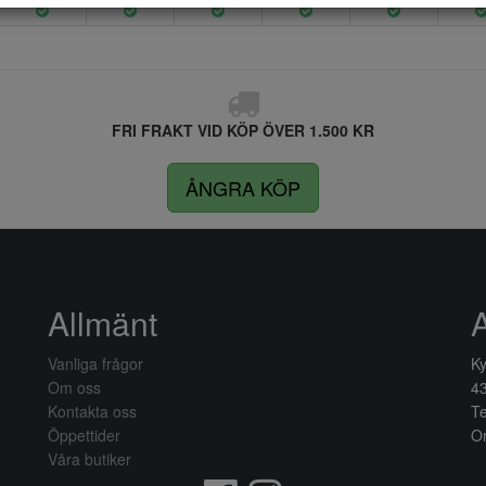
FRI FRAKT VID KÖP ÖVER 1.500 KR
ÅNGRA KÖP
Allmänt
Vanliga frågor
Ky
Om oss
4
Kontakta oss
Te
Öppettider
Or
Våra butiker