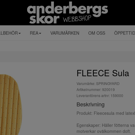
LLBEHÖR
REA
VARUMÄRKEN
OM OSS
ÖPPETTI
FLEECE Sula
Varumärke: SPRINGYARD
Artikelnummer: 920019
Leverantörens artnr: 159000
Beskrivning
Produkt: Fleecesula med latex
Egenskaper: Håller fötterna var
motverkar ovälkommen doft.