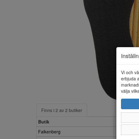
Inställ
Vi och vå
erbjuda a
marknads
välja vilk
Finns i 2 av 2 butiker
Butik
36
Falkenberg