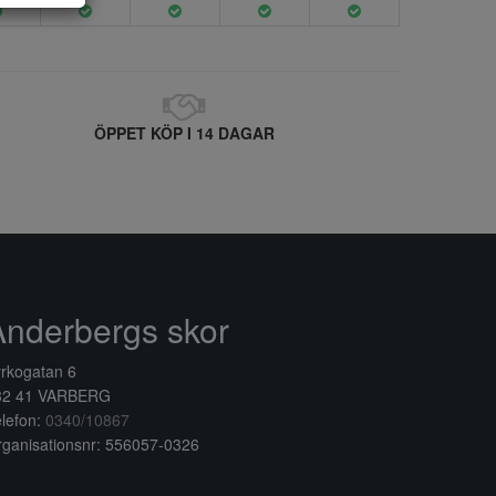
ÖPPET KÖP I 14 DAGAR
Anderbergs skor
rkogatan 6
32 41 VARBERG
lefon:
0340/10867
ganisationsnr: 556057-0326