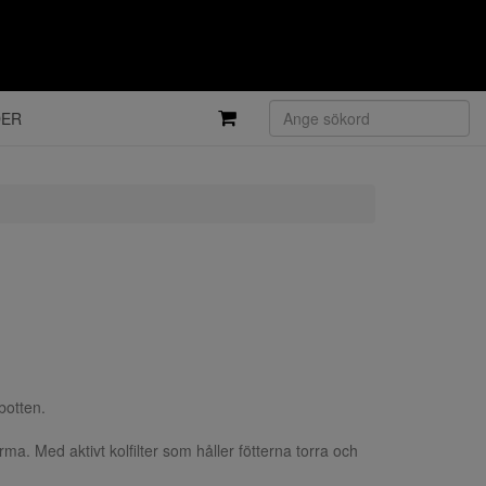
DER
botten.
ma. Med aktivt kolfilter som håller fötterna torra och