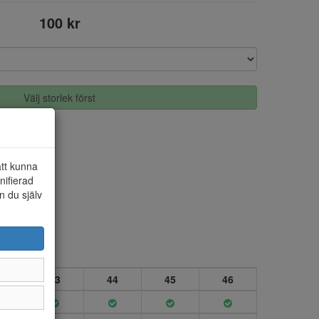
100 kr
Välj storlek först
att kunna
nifierad
n du själv
2
43
44
45
46