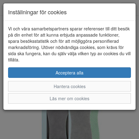
Anderbergs skor
Toggl
Inställningar för cookies
navig
Vi och våra samarbetspartners sparar referenser till ditt besök
HEM
SPRINGYARD
på din enhet för att kunna erbjuda anpassade funktioner,
spara besöksstatistik och för att möjliggöra personifierad
marknadsföring. Utöver nödvändiga cookies, som krävs för
sida ska fungera, kan du själv välja vilken typ av cookies du vill
tillåta.
Acceptera alla
Hantera cookies
Läs mer om cookies