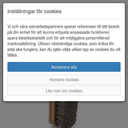
Anderbergs skor
Toggl
Inställningar för cookies
navig
Vi och våra samarbetspartners sparar referenser till ditt besök
HEM
SPRINGYARD
på din enhet för att kunna erbjuda anpassade funktioner,
spara besöksstatistik och för att möjliggöra personifierad
marknadsföring. Utöver nödvändiga cookies, som krävs för
sida ska fungera, kan du själv välja vilken typ av cookies du vill
tillåta.
Acceptera alla
Hantera cookies
Läs mer om cookies