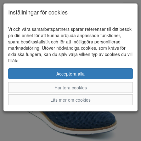
Anderbergs skor
Toggl
Inställningar för cookies
navig
Vi och våra samarbetspartners sparar referenser till ditt besök
HEM
RIEKER
på din enhet för att kunna erbjuda anpassade funktioner,
spara besöksstatistik och för att möjliggöra personifierad
marknadsföring. Utöver nödvändiga cookies, som krävs för
sida ska fungera, kan du själv välja vilken typ av cookies du vill
tillåta.
Acceptera alla
Hantera cookies
Läs mer om cookies