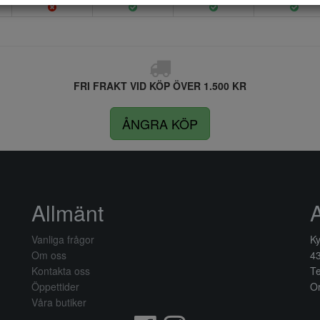
FRI FRAKT VID KÖP ÖVER 1.500 KR
ÅNGRA KÖP
Allmänt
Vanliga frågor
Ky
Om oss
4
Kontakta oss
Te
Öppettider
Or
Våra butiker