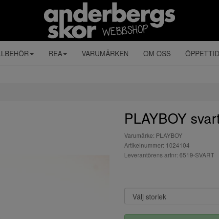
LLBEHÖR
REA
VARUMÄRKEN
OM OSS
ÖPPETTI
PLAYBOY svar
Varumärke: PLAYBOY
Artikelnummer: 1024104
Leverantörens artnr: 6519-SVART