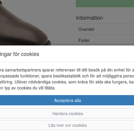
Information
Ovandel
Foder
ningar för cookies
ra samarbetspartners sparar referenser till ditt besök på din enhet för 
npassade funktioner, spara besöksstatistik och för att möjliggöra perso
föring. Utöver nödvändiga cookies, som krävs för sida ska fungera, ka
en typ av cookies du vill tillåta.
Acceptera alla
Hantera cookies
40
41
42
43
Läs mer om cookies