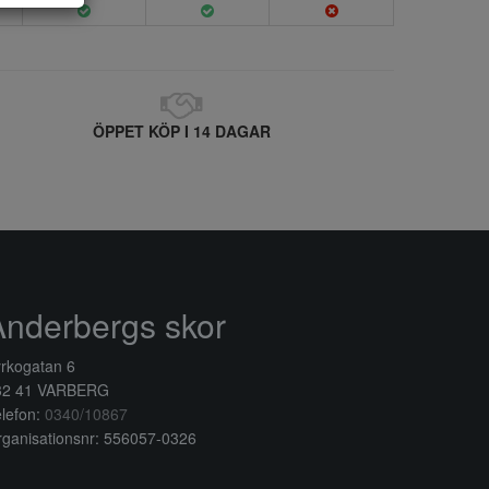
ÖPPET KÖP I 14 DAGAR
Anderbergs skor
rkogatan 6
32 41 VARBERG
lefon:
0340/10867
ganisationsnr: 556057-0326