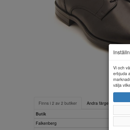
Inställ
Vi och vå
erbjuda a
marknads
välja vilk
Finns i 2 av 2 butiker
Andra färger
Butik
Falkenberg