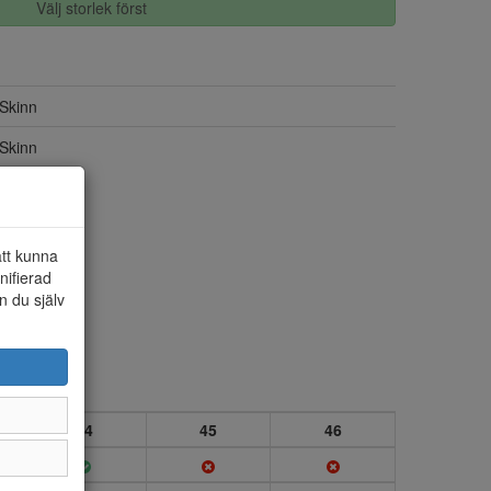
Välj storlek först
Skinn
Skinn
att kunna
nifierad
n du själv
44
45
46