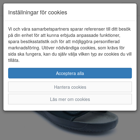
Anderbergs skor
Toggl
Inställningar för cookies
navig
Vi och våra samarbetspartners sparar referenser till ditt besök
HEM
ROHDE
på din enhet för att kunna erbjuda anpassade funktioner,
spara besöksstatistik och för att möjliggöra personifierad
marknadsföring. Utöver nödvändiga cookies, som krävs för
sida ska fungera, kan du själv välja vilken typ av cookies du vill
tillåta.
Acceptera alla
Hantera cookies
Läs mer om cookies